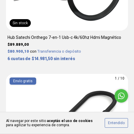
Sin stock
Hub Satechi Onthego 7-en-1 Usb-c 4k/60hz Hdmi Magnético
$89.889,00
$80.900,10
con
Transferencia o depósito
6
$14.981,50
sin interés
1
/
10
Envío gratis
Al navegar por este sitio
aceptás el uso de cookies
Entendido
para agilizar tu experiencia de compra.