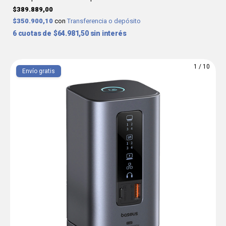
$389.889,00
$350.900,10
con
Transferencia o depósito
6
$64.981,50
sin interés
1
/
10
Envío gratis