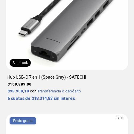
Sin stock
Hub USB-C 7 en 1 (Space Gray) - SATECHI
$109.889,00
$98.900,10
con
Transferencia o depósito
6
$18.314,83
sin interés
1
/
10
Envío gratis