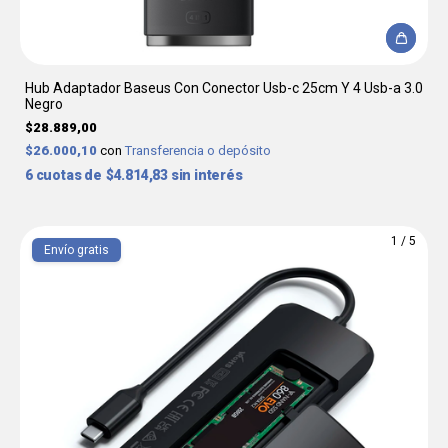
Hub Adaptador Baseus Con Conector Usb-c 25cm Y 4 Usb-a 3.0
Negro
$28.889,00
$26.000,10
con
Transferencia o depósito
6
$4.814,83
sin interés
1
/
5
Envío gratis