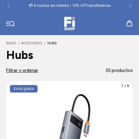
💳 6 cuotas sin interés / 10% off transferencia
INICIO
/
ACCESORIOS
/
HUBS
Hubs
Filtrar y ordenar
35 productos
1
/
9
Envío gratis