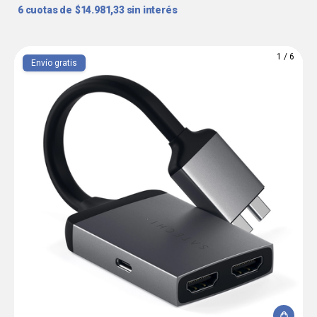
6
$14.981,33
sin interés
1
/
6
Envío gratis