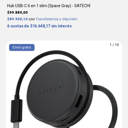
Hub USB-C 6 en 1 slim (Space Gray) - SATECHI
$99.889,00
$89.900,10
con
Transferencia o depósito
6
$16.648,17
sin interés
1
/
10
Envío gratis