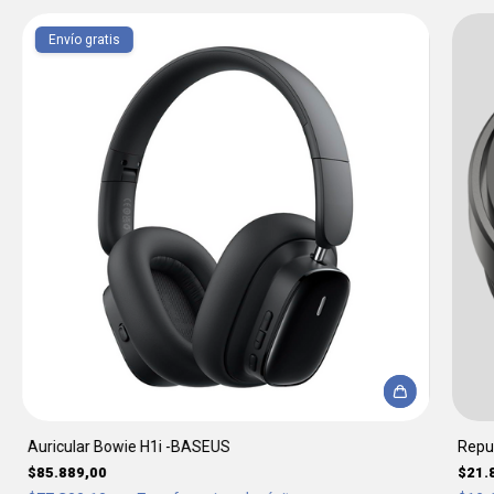
Envío gratis
Auricular Bowie H1i -BASEUS
Repue
$85.889,00
$21.