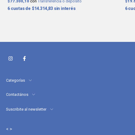
$77.300,10
con
Transferencia o depósito
$19.
6
$14.314,83
sin interés
6
Categorías
Contactános
Suscribite al newsletter
< >