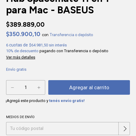
para Mac - BASEUS
$389.889,00
$350.900,10
con
Transferencia o depósito
6
$64.981,50
sin interés
10% de descuento
pagando con Transferencia o depósito
Ver más detalles
Envío gratis
¡Agregá este producto y
tenés envío gratis!
MEDIOS DE ENVÍO
Cambiar CP
Entregas para el CP: