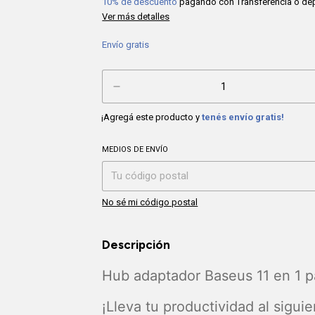
10% de descuento
pagando con Transferencia o de
Ver más detalles
Envío gratis
¡Agregá este producto y
tenés envío gratis!
MEDIOS DE ENVÍO
Entregas para el CP:
No sé mi código postal
Descripción
Hub adaptador Baseus 11 en 1 
¡Lleva tu productividad al sigu