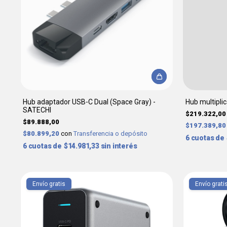
Hub adaptador USB-C Dual (Space Gray) -
Hub multipli
SATECHI
$219.322,00
$89.888,00
$197.389,8
$80.899,20
con
Transferencia o depósito
6
6
$14.981,33
sin interés
Envío gratis
Envío grati