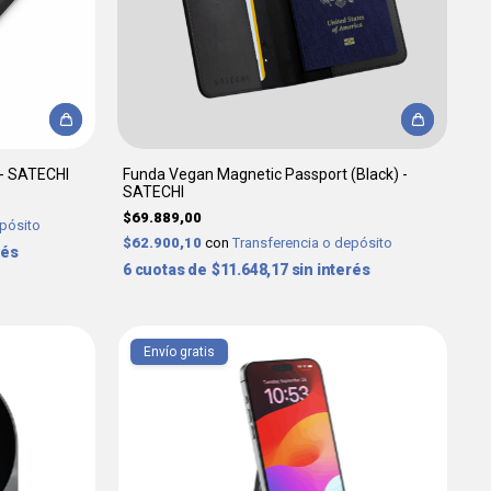
 - SATECHI
Funda Vegan Magnetic Passport (Black) -
SATECHI
$69.889,00
epósito
$62.900,10
con
Transferencia o depósito
rés
6
$11.648,17
sin interés
Envío gratis