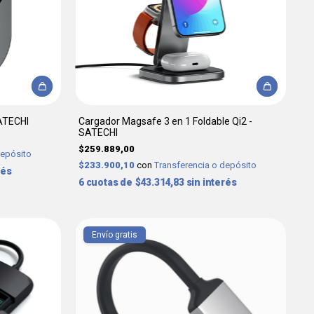
ATECHI
Cargador Magsafe 3 en 1 Foldable Qi2 -
SATECHI
$259.889,00
depósito
$233.900,10
con
Transferencia o depósito
rés
6
$43.314,83
sin interés
Envío gratis