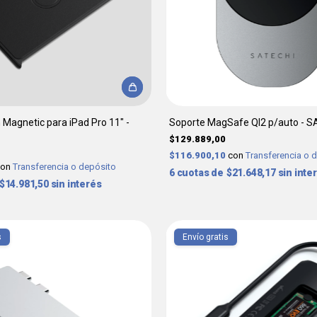
Magnetic para iPad Pro 11" -
Soporte MagSafe QI2 p/auto - S
$129.889,00
$116.900,10
con
Transferencia o 
con
Transferencia o depósito
6
$21.648,17
sin inte
$14.981,50
sin interés
s
Envío gratis