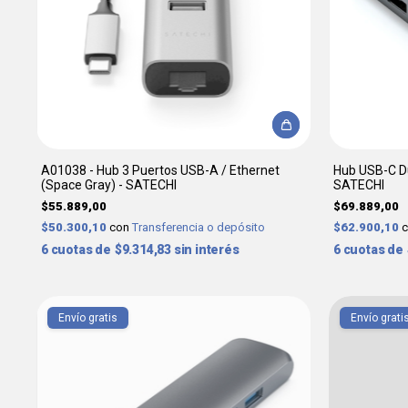
A01038 - Hub 3 Puertos USB-A / Ethernet
Hub USB-C Dua
(Space Gray) - SATECHI
SATECHI
$55.889,00
$69.889,00
$50.300,10
con
Transferencia o depósito
$62.900,10
6
$9.314,83
sin interés
6
Envío gratis
Envío grati