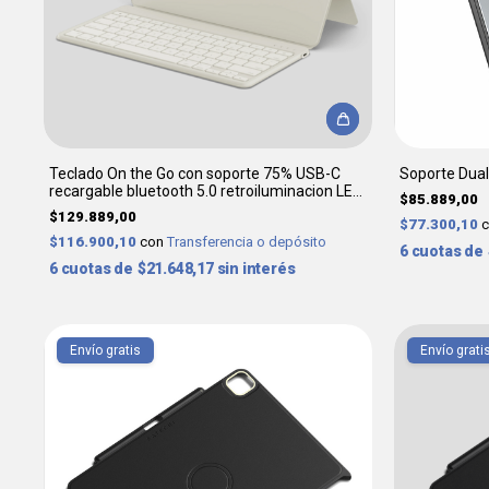
Teclado On the Go con soporte 75% USB-C
Soporte Dual
recargable bluetooth 5.0 retroiluminacion LED
$85.889,00
(Sand) - SATECHI
$129.889,00
$77.300,10
$116.900,10
con
Transferencia o depósito
6
6
$21.648,17
sin interés
Envío gratis
Envío grati