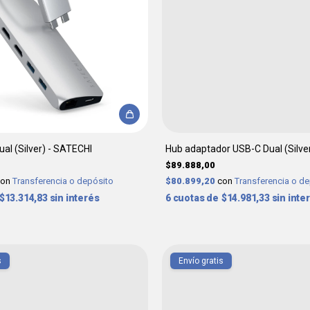
al (Silver) - SATECHI
Hub adaptador USB-C Dual (Silve
$89.888,00
con
Transferencia o depósito
$80.899,20
con
Transferencia o d
$13.314,83
sin interés
6
$14.981,33
sin inte
s
Envío gratis