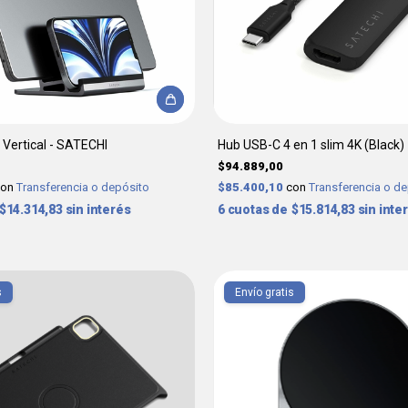
 Vertical - SATECHI
Hub USB-C 4 en 1 slim 4K (Black)
$94.889,00
con
Transferencia o depósito
$85.400,10
con
Transferencia o d
$14.314,83
sin interés
6
$15.814,83
sin inte
s
Envío gratis