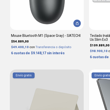
Mouse Bluetooth M1 (Space Gray) - SATECHI
Teclado Inal
Us Slim Ex3
$54.889,00
$109.889,00
$49.400,10
con
Transferencia o depósito
$98.900,10
6
$9.148,17
sin interés
6
Envío gratis
Envío grati