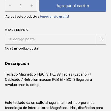
¡Agregá este producto y
tenés envío gratis!
MEDIOS DE ENVÍO
Cambiar CP
Entregas para el CP:
No sé mi código postal
Descripción
Teclado Magnetico FIBO i3 TKL 88 Teclas (Español) /
Cableado / Retroiluminación RGB El FIBO I3 llega para
revolucionar tu setup.
Este teclado da un salto al siguiente nivel incorporando
tecnología de Interruptores Magnéticos Hall, diseñados para