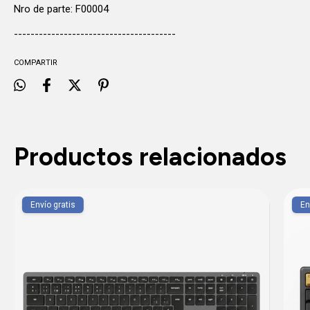
Nro de parte: F00004
---------------------------------------
COMPARTIR
Productos relacionados
Envío gratis
En