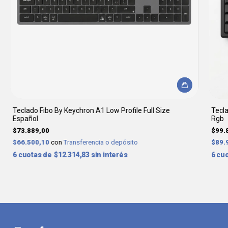
Teclado Fibo By Keychron A1 Low Profile Full Size
Tecl
Español
Rgb
$73.889,00
$99.
$66.500,10
con
Transferencia o depósito
$89.
6
$12.314,83
sin interés
6