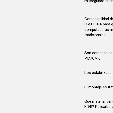
milisegundo cuen
Compatibilidad d
C a USB-A para q
computadoras mo
tradicionales.
Son compatibles
VIA/QMK
Los estabilizado
El montaje es tr
Qué material tien
FR4)? Policarbo