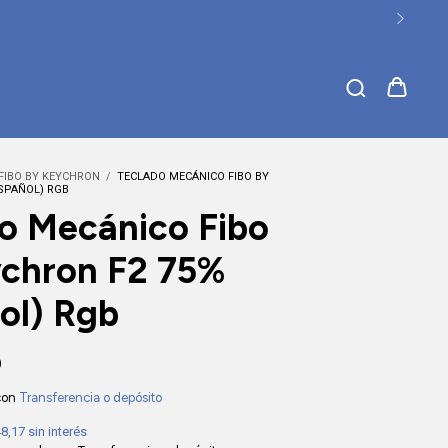
FIBO BY KEYCHRON
/
TECLADO MECÁNICO FIBO BY
ESPAÑOL) RGB
o Mecánico Fibo
chron F2 75%
ol) Rgb
0
con
Transferencia o depósito
48,17
sin interés