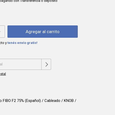
pagando con Transferencia o depósito
cto y
tenés envío gratis!
Cambiar CP
:
stal
o FIBO F2 75% (Español) / Cableado / KNOB /