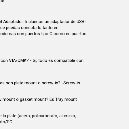
ta.
el Adaptador: Incluimos un adaptador de USB-
ue puedas conectarlo tanto en
dernas con puertos tipo C como en puertos
 con VIA/QMK? - Si, todo es compatible con
res son plate mount o screw-in? -Screw-in
ay mount o gasket mount? Es Tray mount
e la plate (acero, policarborato, aluminio,
rato/PC