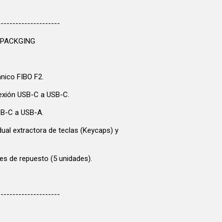
---------------------
 PACKGING
nico FIBO F2.
exión USB-C a USB-C.
SB-C a USB-A.
ual extractora de teclas (Keycaps) y
hes de repuesto (5 unidades).
---------------------