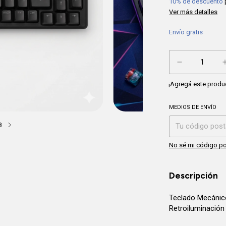
10% de descuento
Ver más detalles
Envío gratis
¡Agregá este produ
MEDIOS DE ENVÍO
Entregas para el CP
8
No sé mi código po
Descripción
Teclado Mecánic
Retroiluminación