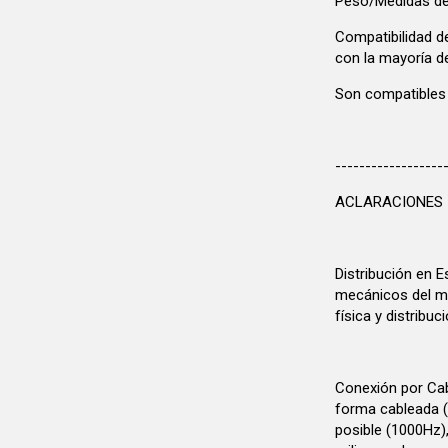
Peso/Medidas del
Compatibilidad 
con la mayoría d
Son compatible
------------------
ACLARACIONES
Distribución en 
mecánicos del me
física y distribuc
Conexión por Cab
forma cableada (
posible (1000Hz)