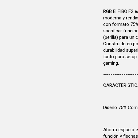
RGB El FIBO F2 e
moderna y rendim
con formato 75% 
sacrificar funcio
(perilla) para un
Construido en pol
durabilidad super
tanto para setup
gaming.
------------------
CARACTERISTI
Diseño 75% Com
Ahorra espacio e
función y flecha