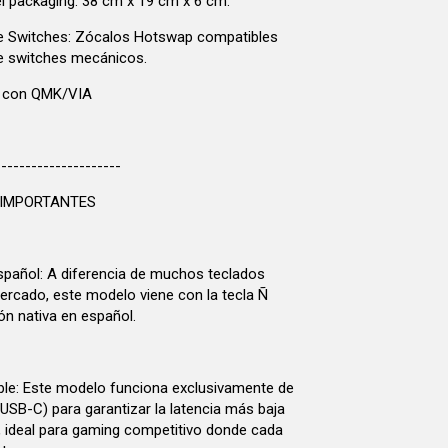
 packaging: 38 cm x 19 cm x 6 cm.
de Switches: Zócalos Hotswap compatibles
e switches mecánicos.
s con QMK/VIA
---------------------
 IMPORTANTES
Español: A diferencia de muchos teclados
rcado, este modelo viene con la tecla Ñ
ión nativa en español.
le: Este modelo funciona exclusivamente de
USB-C) para garantizar la latencia más baja
, ideal para gaming competitivo donde cada