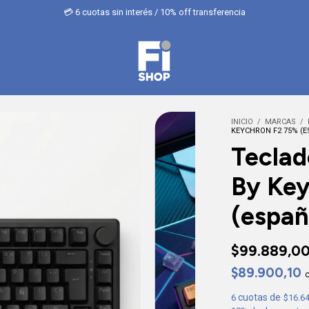
💳 6 cuotas sin interés / 10% off transferencia
INICIO
/
MARCAS
/
KEYCHRON F2 75% (
Teclad
By Key
(españ
$99.889,0
$89.900,10
6
$16.6