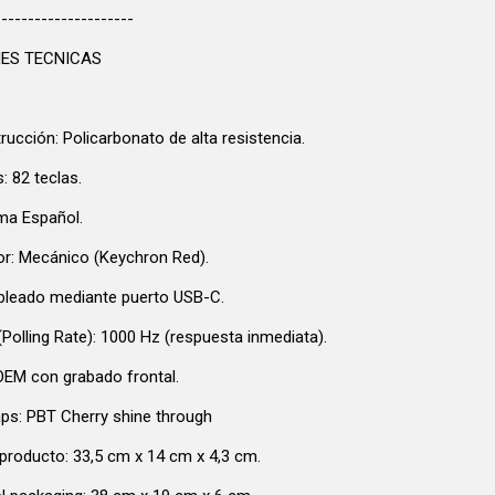
---------------------
NES TECNICAS
rucción: Policarbonato de alta resistencia.
: 82 teclas.
oma Español.
tor: Mecánico (Keychron Red).
bleado mediante puerto USB-C.
Polling Rate): 1000 Hz (respuesta inmediata).
 OEM con grabado frontal.
aps: PBT Cherry shine through
producto: 33,5 cm x 14 cm x 4,3 cm.