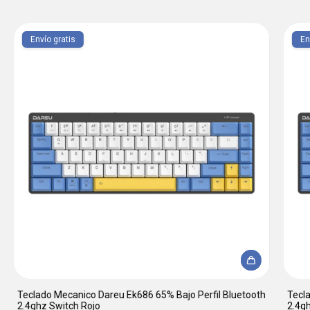
Envío gratis
En
Teclado Mecanico Dareu Ek686 65% Bajo Perfil Bluetooth
Tecla
2.4ghz Switch Rojo
2.4g