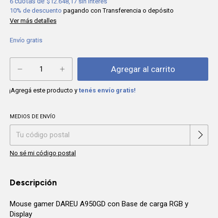
6
$12.648,17
sin interés
10% de descuento
pagando con Transferencia o depósito
Ver más detalles
Envío gratis
¡Agregá este producto y
tenés envío gratis!
MEDIOS DE ENVÍO
Cambiar CP
Entregas para el CP:
No sé mi código postal
Descripción
Mouse gamer DAREU A950GD con Base de carga RGB y
Display