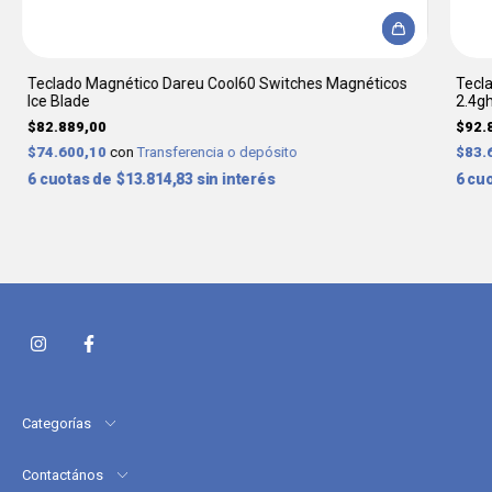
Teclado Magnético Dareu Cool60 Switches Magnéticos
Tecla
Ice Blade
2.4g
$82.889,00
$92.
$74.600,10
con
Transferencia o depósito
$83.
6
$13.814,83
sin interés
6
Categorías
Contactános