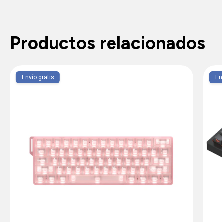
Productos relacionados
Envío gratis
En