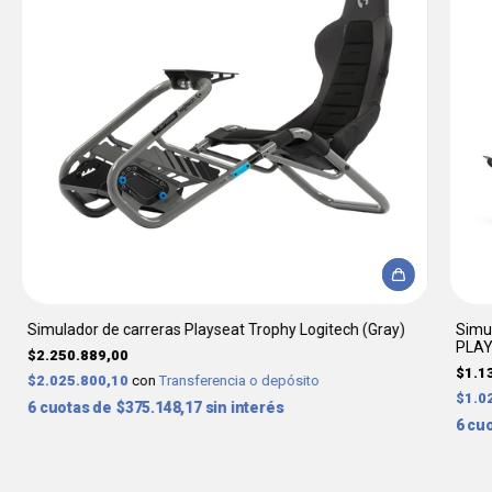
Simulador de carreras Playseat Trophy Logitech (Gray)
Simul
PLA
$2.250.889,00
$1.1
$2.025.800,10
con
Transferencia o depósito
$1.0
6
$375.148,17
sin interés
6