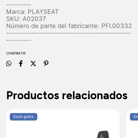
---------
Marca: PLAYSEAT
SKU: A02037
Número de parte del fabricante: PFI.00332
---------------------------------------------
---------
COMPARTIR
Productos relacionados
Envío gratis
En