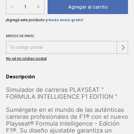
¡Agregá este producto y
tenés envío gratis!
MEDIOS DE ENVÍO
Cambiar CP
Entregas para el CP:
No sé mi código postal
Descripción
Simulador de carreras PLAYSEAT "
FORMULA INTELLIGENCE F1 EDITION "
Sumérgete en el mundo de las auténticas
carreras profesionales de F1® con el nuevo
Playseat® Formula Intelligence - Edición
F1®. Su diseño ajustable garantiza un