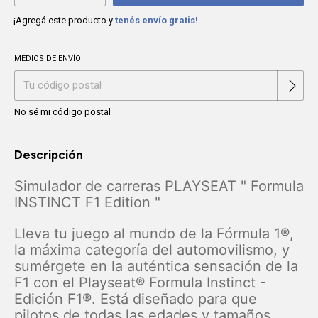
¡Agregá este producto y
tenés envío gratis!
MEDIOS DE ENVÍO
Cambiar CP
Entregas para el CP:
No sé mi código postal
Descripción
Simulador de carreras PLAYSEAT " Formula
INSTINCT F1 Edition "
Lleva tu juego al mundo de la Fórmula 1®,
la máxima categoría del automovilismo, y
sumérgete en la auténtica sensación de la
F1 con el Playseat® Formula Instinct -
Edición F1®. Está diseñado para que
pilotos de todas las edades y tamaños