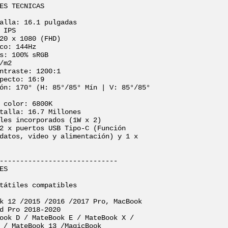
ES TECNICAS

alla: 16.1 pulgadas

 IPS

20 x 1080 (FHD)

co: 144Hz

s: 100% sRGB

/m2

ntraste: 1200:1

pecto: 16:9

ón: 170° (H: 85°/85° Mín | V: 85°/85° 
 color: 6800K

talla: 16.7 Millones

les incorporados (1W x 2)

2 x puertos USB Tipo-C (Función 
datos, video y alimentación) y 1 x 
-----------------------------

ES

tátiles compatibles

k 12 /2015 /2016 /2017 Pro, MacBook 
d Pro 2018-2020

ook D / MateBook E / MateBook X / 
 / MateBook 13 /MagicBook
