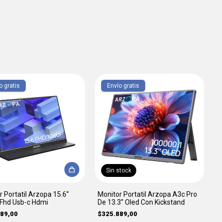
o gratis
Envío gratis
Sin stock
 Portatil Arzopa 15.6''
Monitor Portatil Arzopa A3c Pro
Fhd Usb-c Hdmi
De 13.3'' Oled Con Kickstand
d
89,00
$325.889,00