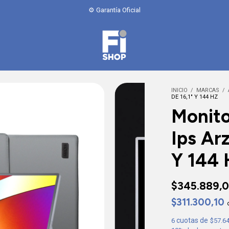
⚙️ Garantía Oficial
INICIO
/
MARCAS
/
DE 16,1" Y 144 HZ
Monito
Ips Ar
Y 144 
$345.889,
$311.300,10
6
$57.6