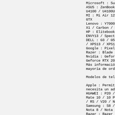
Microsoft : Su
ASUS : ZenBook
U4100 / U4100U
MI : Mi Air 12
GTX

Lenovo : Y7000
X1 / Carbon / 
HP : Elitebook
ENVY13 / Spect
DELL : G3 / G5
/ XPS13 / XPS1
Google : Pixel
Razer : Blade 
Nvidia : Gefor
Geforce RTX 20
Más informació
mayoría de ord
Modelos de tel
Apple : Permit
necesita un ad
HUAWEI : P20 /
Mate 10 / 10 P
/ RS / V20 / N
Samsung : S8 /
Nota 8 / Nota 
Razer : Razer 