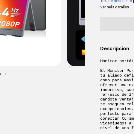
10% de descuento
Ver más detalles
Descripción
Monitor portát
El Monitor Por
8
tu aliado defi
como para maxi
ofrecer una ex
inmersiva, cue
refresco de 14
dándote ventaj
te asegura col
excepcionales.
perfecto para 
conectar tu sm
videojuegos a 
nivel de una f