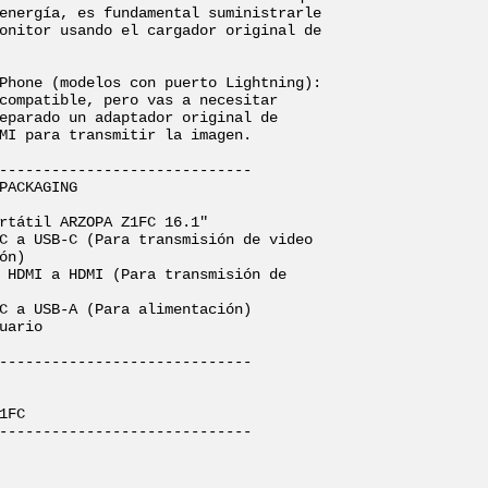
energía, es fundamental suministrarle 
onitor usando el cargador original de 
Phone (modelos con puerto Lightning): 
compatible, pero vas a necesitar 
eparado un adaptador original de 
MI para transmitir la imagen.

-----------------------------

PACKAGING

rtátil ARZOPA Z1FC 16.1"

C a USB-C (Para transmisión de video 
ón)

 HDMI a HDMI (Para transmisión de 
C a USB-A (Para alimentación)

uario

-----------------------------

1FC

-----------------------------