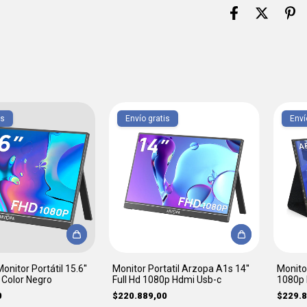
is
Envío gratis
Enví
nitor Portátil 15.6''
Monitor Portatil Arzopa A1s 14''
Monitor
Color Negro
Full Hd 1080p Hdmi Usb-c
1080p 
0
$220.889,00
$229.8