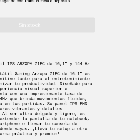
pagando con Transferencia o depósito
il IPS ARZOPA Z1FC de 16,1" y 144 Hz 

tátil Gaming Arzopa Z1FC de 16.1" es 
nitivo tanto para el entretenimiento 
mizar tu productividad. Diseñado para 
periencia visual superior e 
nta con una impresionante tasa de 
4Hz que brinda movimientos fluidos, 
a en tus partidas. Su panel IPS FHD 
ores vibrantes y detalles 
 Al ser ultra delgado y ligero, es 
extender la pantalla de tu notebook, 
artphone o llevar tu consola de 
donde vayas. ¡Llevá tu setup a otro 
orma práctica y premium!
