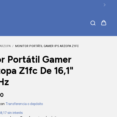
ARZOPA
/
MONITOR PORTÁTIL GAMER IPS ARZOPA Z1FC
r Portátil Gamer
zopa Z1fc De 16,1"
Hz
00
con
Transferencia o depósito
48,17
sin interés