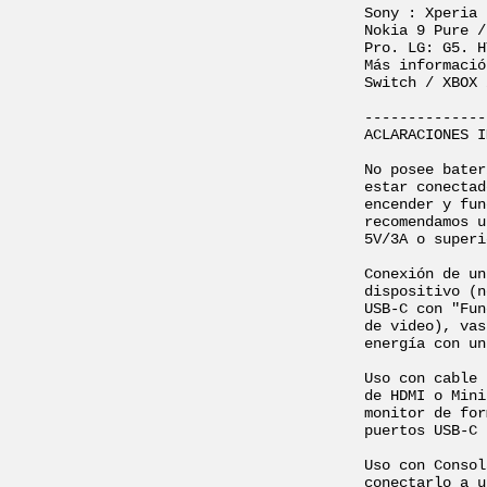
Sony : Xperia 
Nokia 9 Pure /
Pro. LG: G5. H
Más informació
Switch / XBOX 
--------------
ACLARACIONES I
No posee bater
estar conectad
encender y fun
recomendamos u
5V/3A o superi
Conexión de un
dispositivo (n
USB-C con "Fun
de video), vas
energía con un
Uso con cable 
de HDMI o Mini
monitor de for
puertos USB-C 
Uso con Consol
conectarlo a u