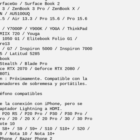
rfaceGo / Surface Book 2

 3 / ZenBook 3 Pro / ZenBook X / 
N / AU5100UQ

.5 / Air 13.3 / Pro 15.6 / Pro 15.6 
 / Y7000P / Y900K / YOGA / ThinkPad 
MIIX 720 / Youga

 1050 G1 / Elitebook Folio G1 / 
re13

 / G7 / Inspiron 5000 / Inspiron 7000 
5 / Latitud 5285

book

Stealth / Blade Pro

ce RTX 2070 / Geforce RTX 2080 / 
80Ti

n : Próximamente. Compatible con la 
enadores de sobremesa y portátiles.

éfono compatibles

e la conexión con iPhone, pero se 
aptador Lightning a HDMI.

 P20 RS / P20 Pro / P30 / P30 Pro / 
ro / 20 / 20 X / 20 Pro / 30 / 30 Pro 
ote 10

 S8+ / S9 / S9+ / S10 / S10+ / S20 / 
9 / Nota 10 / Nota 10+

Phone / Razer Phone 2
