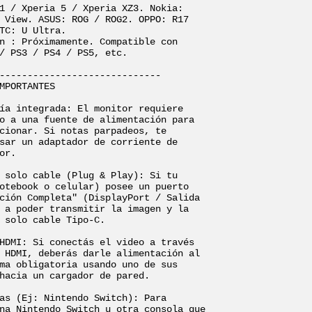
1 / Xperia 5 / Xperia XZ3. Nokia: 
 View. ASUS: ROG / ROG2. OPPO: R17 
TC: U Ultra.

n : Próximamente. Compatible con 
/ PS3 / PS4 / PS5, etc.

-----------------------------

MPORTANTES

ía integrada: El monitor requiere 
o a una fuente de alimentación para 
cionar. Si notas parpadeos, te 
sar un adaptador de corriente de 
or.

 solo cable (Plug & Play): Si tu 
otebook o celular) posee un puerto 
ción Completa" (DisplayPort / Salida 
 a poder transmitir la imagen y la 
 solo cable Tipo-C.

HDMI: Si conectás el video a través 
 HDMI, deberás darle alimentación al 
ma obligatoria usando uno de sus 
hacia un cargador de pared.

as (Ej: Nintendo Switch): Para 
na Nintendo Switch u otra consola que 