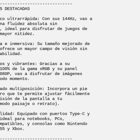
-----------------------------

S DESTACADAS

co ultrarrápida: Con sus 144Hz, vas a 
na fluidez absoluta sin 
, ideal para disfrutar de juegos de 
mayor nitidez.

a e inmersiva: Su tamaño mejorado de 
ofrece un mayor campo de visión sin 
abilidad.

os y vibrantes: Gracias a su 
100% de la gama sRGB y su panel 
080P, vas a disfrutar de imágenes 
odo momento.

ado multiposición: Incorpora un pie 
ro que te permite ajustar fácilmente 
isión de la pantalla a tu 
modo paisaje o retrato).

lidad: Equipado con puertos Type-C y 
ideal para notebooks, PCs, 
mpatibles, y consolas como Nintendo 
S5 y Xbox.

-----------------------------
