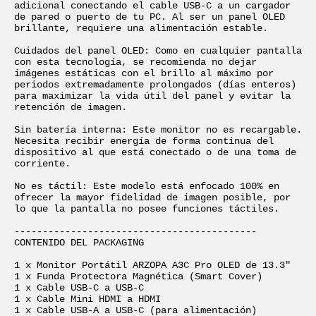
adicional conectando el cable USB-C a un cargador 
de pared o puerto de tu PC. Al ser un panel OLED 
brillante, requiere una alimentación estable.

Cuidados del panel OLED: Como en cualquier pantalla 
con esta tecnología, se recomienda no dejar 
imágenes estáticas con el brillo al máximo por 
periodos extremadamente prolongados (días enteros) 
para maximizar la vida útil del panel y evitar la 
retención de imagen.

Sin batería interna: Este monitor no es recargable. 
Necesita recibir energía de forma continua del 
dispositivo al que está conectado o de una toma de 
corriente.

No es táctil: Este modelo está enfocado 100% en 
ofrecer la mayor fidelidad de imagen posible, por 
lo que la pantalla no posee funciones táctiles.

-------------------------------------------

CONTENIDO DEL PACKAGING

1 x Monitor Portátil ARZOPA A3C Pro OLED de 13.3"

1 x Funda Protectora Magnética (Smart Cover)

1 x Cable USB-C a USB-C

1 x Cable Mini HDMI a HDMI

1 x Cable USB-A a USB-C (para alimentación)
