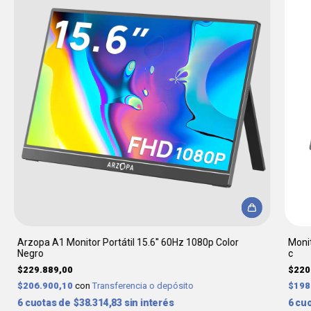
Arzopa A1 Monitor Portátil 15.6'' 60Hz 1080p Color
Monit
Negro
c
$229.889,00
$220
$206.900,10
con
Transferencia o depósito
$198
6
$38.314,83
sin interés
6