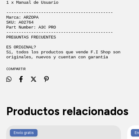
1 x Manual de Usuario

-------------------------------------------

Marca: ARZOPA

SKU: A02764

Part Number: A3C PRO

-------------------------------------------

PREGUNTAS FRECUENTES

ES ORIGINAL?

Si, todos los productos que vende F.I Shop son 
originales, nuevos y cuentan con garantía
COMPARTIR
Productos relacionados
Envío gratis
En