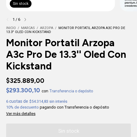
Sin stock
1
/
6
INICIO
/
MARCAS
/
ARZOPA
/
MONITOR PORTATIL ARZOPA A3C PRO DE
13.3'' OLED CON KICKSTAND
Monitor Portatil Arzopa
A3c Pro De 13.3'' Oled Con
Kickstand
$325.889,00
$293.300,10
con
Transferencia o depósito
6
$54.314,83
sin interés
10% de descuento
pagando con Transferencia o depósito
Ver más detalles