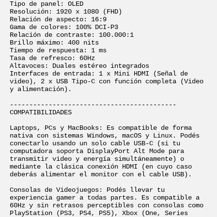
Tipo de panel: OLED

Resolución: 1920 x 1080 (FHD)

Relación de aspecto: 16:9

Gama de colores: 100% DCI-P3

Relación de contraste: 100.000:1

Brillo máximo: 400 nits

Tiempo de respuesta: 1 ms

Tasa de refresco: 60Hz

Altavoces: Duales estéreo integrados

Interfaces de entrada: 1 x Mini HDMI (Señal de 
video), 2 x USB Tipo-C con función completa (Video 
y alimentación).

-------------------------------------------

COMPATIBILIDADES

Laptops, PCs y MacBooks: Es compatible de forma 
nativa con sistemas Windows, macOS y Linux. Podés 
conectarlo usando un solo cable USB-C (si tu 
computadora soporta DisplayPort Alt Mode para 
transmitir video y energía simultáneamente) o 
mediante la clásica conexión HDMI (en cuyo caso 
deberás alimentar el monitor con el cable USB).

Consolas de Videojuegos: Podés llevar tu 
experiencia gamer a todas partes. Es compatible a 
60Hz y sin retrasos perceptibles con consolas como 
PlayStation (PS3, PS4, PS5), Xbox (One, Series 