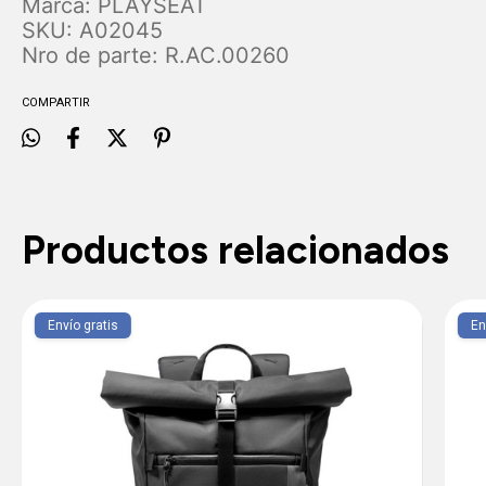
Marca: PLAYSEAT
SKU: A02045
Nro de parte: R.AC.00260
COMPARTIR
Productos relacionados
Envío gratis
En