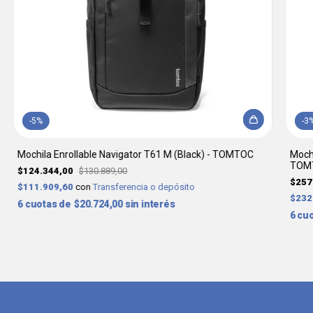
-
5
%
-
3
Mochila Enrollable Navigator T61 M (Black) - TOMTOC
Mochi
TOM
$124.344,00
$130.889,00
$257
$111.909,60
con
Transferencia o depósito
$232
6
$20.724,00
sin interés
6