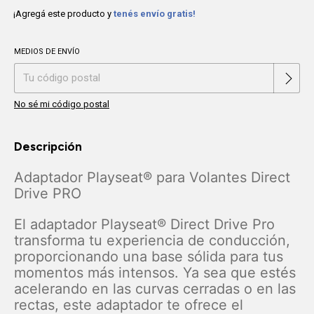
¡Agregá este producto y
tenés envío gratis!
MEDIOS DE ENVÍO
Cambiar CP
Entregas para el CP:
No sé mi código postal
Descripción
Adaptador Playseat® para Volantes Direct
Drive PRO
El adaptador Playseat® Direct Drive Pro
transforma tu experiencia de conducción,
proporcionando una base sólida para tus
momentos más intensos. Ya sea que estés
acelerando en las curvas cerradas o en las
rectas, este adaptador te ofrece el