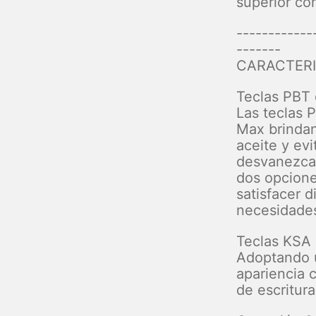
superior co
------------
-------
CARACTERI
Teclas PBT 
Las teclas 
Max brindan
aceite y ev
desvanezcan
dos opcione
satisfacer d
necesidade
Teclas KSA
Adoptando 
apariencia c
de escritura