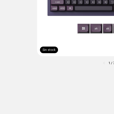
Sin stock
1
/