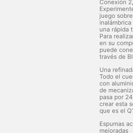
Conexión 2
Experiment
juego sobre
inalámbrica
una rápida 
Para realiza
en su compu
puede conec
través de Bl
Una refinad
Todo el cue
con alumini
de mecaniz
pasa por 24
crear esta s
que es el Q
Espumas acú
mejoradas