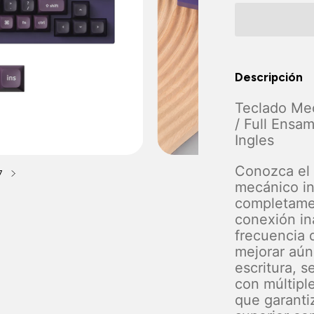
Descripción
Teclado M
/ Full Ensam
Ingles
Conozca el 
7
mecánico i
completame
conexión in
frecuencia 
mejorar aún
escritura, 
con múltipl
que garanti