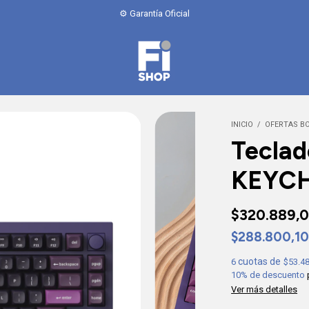
INICIO
/
OFERTAS B
Teclad
KEYC
$320.889,
$288.800,1
6
$53.4
10% de descuento
Ver más detalles