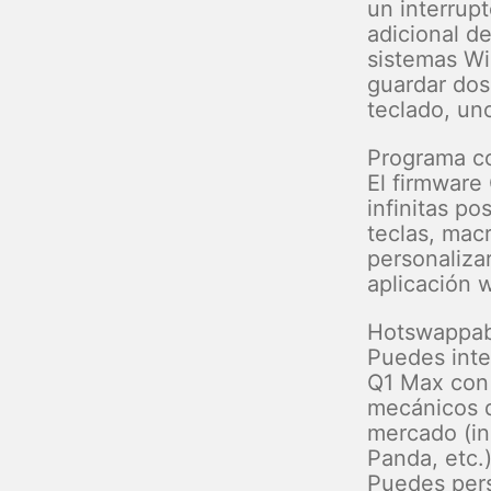
un interrup
adicional d
sistemas W
guardar dos
teclado, un
Programa c
El firmware
infinitas po
teclas, mac
personaliza
aplicación 
Hotswappab
Puedes inte
Q1 Max con 
mecánicos d
mercado (in
Panda, etc.
Puedes pers