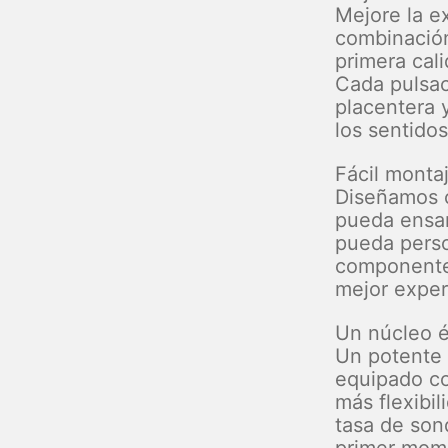
Mejore la e
combinació
primera cal
Cada pulsac
placentera 
los sentidos
Fácil monta
Diseñamos 
pueda ensam
pueda perso
componente 
mejor exper
Un núcleo é
Un potente
equipado co
más flexibil
tasa de son