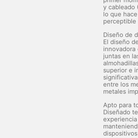
primer mom
y cableado 
lo que hace
perceptible
Diseño de d
El diseño d
innovadora 
juntas en l
almohadillas
superior e i
significati
entre los me
metales imp
Apto para to
Diseñado te
experiencia
manteniendo
dispositivo