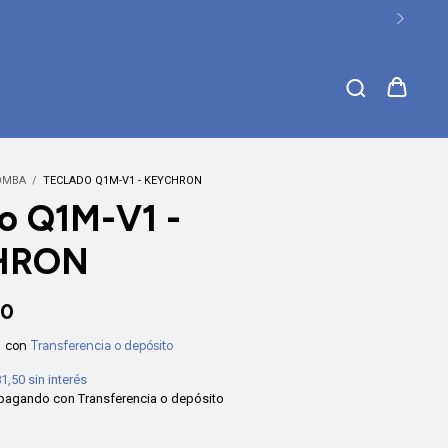
💳 6 cuotas sin interés
OMBA
/
TECLADO Q1M-V1 - KEYCHRON
o Q1M-V1 -
HRON
00
0
con
Transferencia o depósito
81,50
sin interés
pagando con Transferencia o depósito