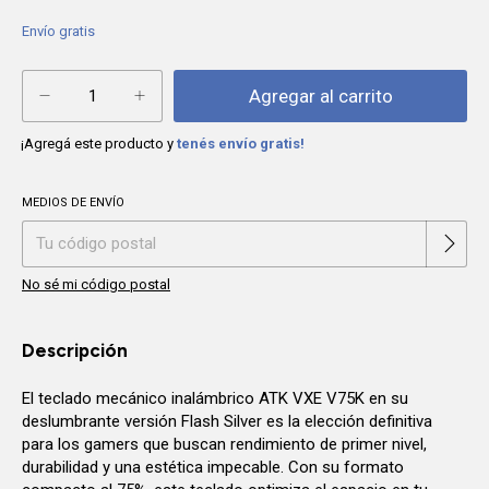
Envío gratis
¡Agregá este producto y
tenés envío gratis!
MEDIOS DE ENVÍO
Cambiar CP
Entregas para el CP:
No sé mi código postal
Descripción
El teclado mecánico inalámbrico ATK VXE V75K en su
deslumbrante versión Flash Silver es la elección definitiva
para los gamers que buscan rendimiento de primer nivel,
durabilidad y una estética impecable. Con su formato