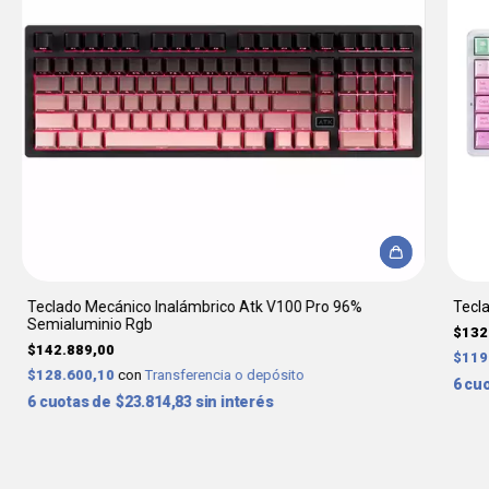
Teclado Mecánico Inalámbrico Atk V100 Pro 96%
Tecl
Semialuminio Rgb
$132
$142.889,00
$119
$128.600,10
con
Transferencia o depósito
6
6
$23.814,83
sin interés