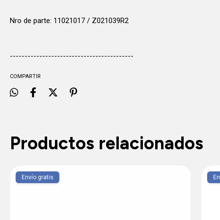
Nro de parte: 11021017 / Z021039R2
------------------------------------------
COMPARTIR
Productos relacionados
Envío gratis
En