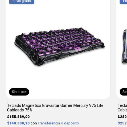
Envío gratis
En
Sin stock
Si
Teclado Magnetico Gravastar Gamer Mercury V75 Lite
Tecl
Cableado 75%
Cabl
$155.889,00
$280
$140.300,10
con
Transferencia o depósito
$252