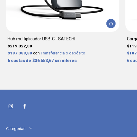
Hub multiplicador USB-C - SATECHI
Carg
$219.322,00
$119
$197.389,80
con
Transferencia o depósito
$107
6
$36.553,67
sin interés
6
Categorías