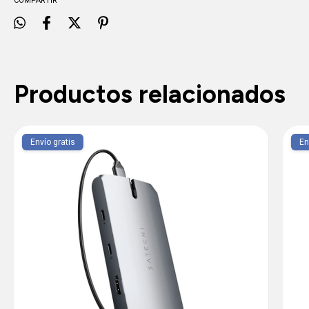
COMPARTIR
Productos relacionados
Envío gratis
En