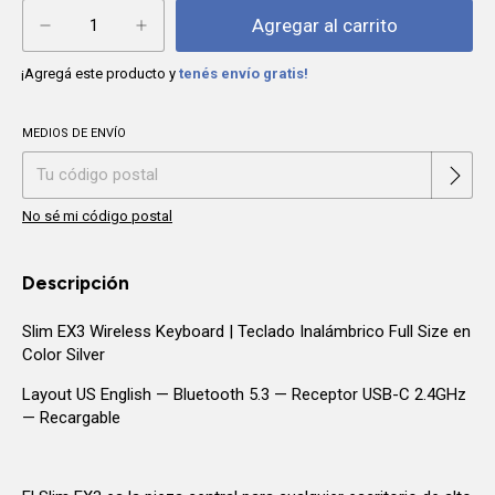
¡Agregá este producto y
tenés envío gratis!
MEDIOS DE ENVÍO
Cambiar CP
Entregas para el CP:
No sé mi código postal
Descripción
Slim EX3 Wireless Keyboard | Teclado Inalámbrico Full Size en
Color Silver
Layout US English — Bluetooth 5.3 — Receptor USB-C 2.4GHz
— Recargable