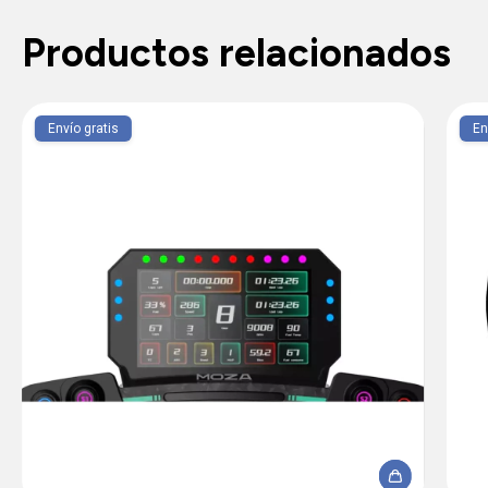
Productos relacionados
Envío gratis
En