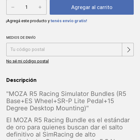
¡Agregá este producto y
tenés envío gratis!
MEDIOS DE ENVÍO
Cambiar CP
Entregas para el CP:
No sé mi código postal
Descripción
"MOZA R5 Racing Simulator Bundles (R5
Base+ES Wheel+SR-P Lite Pedal+15
Degree Desktop Mounting)"
El MOZA R5 Racing Bundle es el estándar
de oro para quienes buscan dar el salto
definitivo al SimRacing de alto