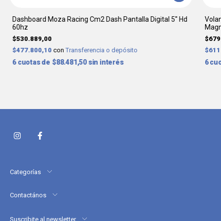
Dashboard Moza Racing Cm2 Dash Pantalla Digital 5'' Hd
Vola
60hz
Magn
$530.889,00
$679
$477.800,10
con
Transferencia o depósito
$611
6
$88.481,50
sin interés
6
Categorías
Contactános
Suscribite al newsletter