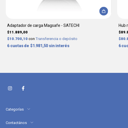
Adaptador de carga Magsafe - SATECHI
Hub m
$11.889,00
$89.
$10.700,10
con
Transferencia o depósito
$80.
6
$1.981,50
sin interés
6
Categorías
Contactános