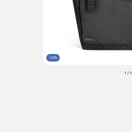
-
10
%
1
/
1