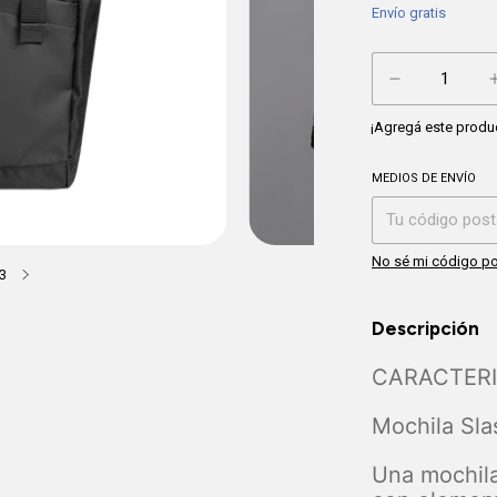
Envío gratis
¡Agregá este produ
MEDIOS DE ENVÍO
Entregas para el CP
No sé mi código po
3
Descripción
CARACTERI
Mochila Sla
Una mochila