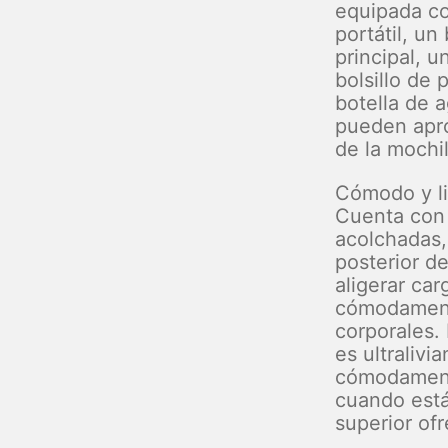
equipada co
portátil, un 
principal, u
bolsillo de 
botella de a
pueden apr
de la mochi
Cómodo y l
Cuenta con 
acolchadas,
posterior d
aligerar ca
cómodamente
corporales. 
es ultralivi
cómodamente
cuando está
superior of