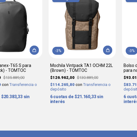
-
3
%
-
3
%
anex-T65 S para
Mochila Vintpack TA1 OCHM 22L
Bolso 
lack) - TOMTOC
(Brown) - TOMTOC
para n
TOMT
0
$135.889,00
$126.962,00
$130.889,00
$93.0
0
con
Transferencia o
$114.265,80
con
Transferencia o
$83.7
depósito
depósi
$20.383,33
sin
6
$21.160,33
sin
6
interés
interé