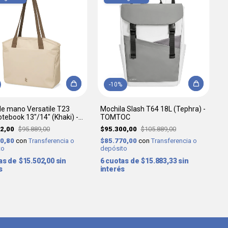
-
10
%
de mano Versatile T23
Mochila Slash T64 18L (Tephra) -
otebook 13"/14" (Khaki) -
TOMTOC
OC
12,00
$95.889,00
$95.300,00
$105.889,00
10,80
con
Transferencia o
$85.770,00
con
Transferencia o
to
depósito
$15.502,00
sin
6
$15.883,33
sin
s
interés