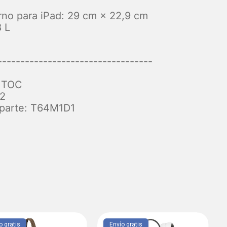
terno para iPad: 29 cm × 22,9 cm
 L
g
----------------------------------
MTOC
2
parte: T64M1D1
o gratis
Envío gratis