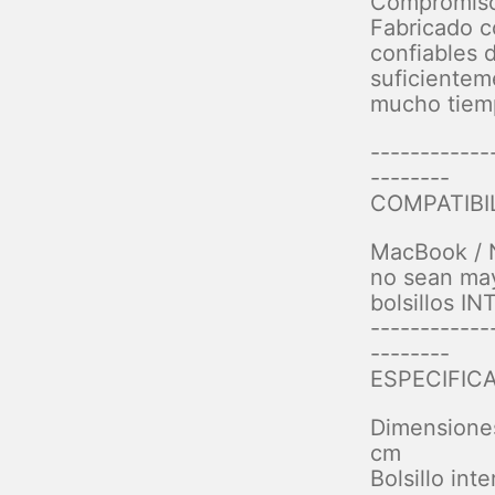
Compromiso 
Fabricado c
confiables 
suficientem
mucho tiem
------------
--------
COMPATIBI
MacBook / 
no sean may
bolsillos I
------------
--------
ESPECIFIC
Dimensiones
cm
Bolsillo int