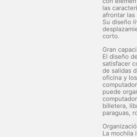
con element
las caracter
afrontar las
Su diseño li
desplazamie
corto.
Gran capac
El diseño d
satisfacer 
de salidas d
oficina y lo
computadora
puede organ
computadora 
billetera, li
paraguas, ro
Organizació
La mochila 