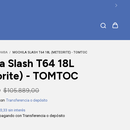
💳 6 cuotas sin interés / 10% off transferencia
OMBA
/
MOCHILA SLASH T64 18L (METEORITE) - TOMTOC
a Slash T64 18L
orite) - TOMTOC
0
$105.889,00
con
Transferencia o depósito
83,33
sin interés
pagando con Transferencia o depósito