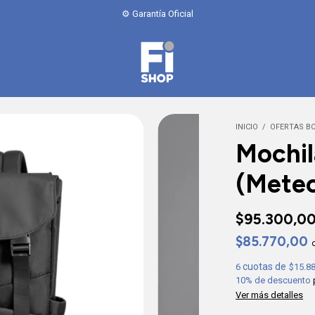
INICIO
/
OFERTAS B
Mochil
(Mete
$95.300,0
$85.770,00
6
$15.8
10% de descuento
Ver más detalles