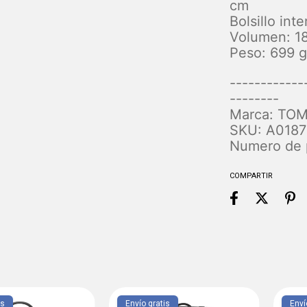
cm
Bolsillo in
Volumen: 18
Peso: 699 
------------
--------
Marca: TO
SKU: A0187
Numero de 
COMPARTIR
is
Envío gratis
Enví