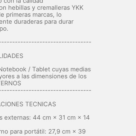
con la calidad
on hebillas y cremalleras YKK
de primeras marcas, lo
ente duraderas para durar
po.
----------------------------------
LIDADES
Notebook / Tablet cuyas medias
ores a las dimensiones de los
NTERNOS
----------------------------------
ACIONES TECNICAS
 externas: 44 cm × 31 cm × 14
erno para portátil: 27,9 cm × 39