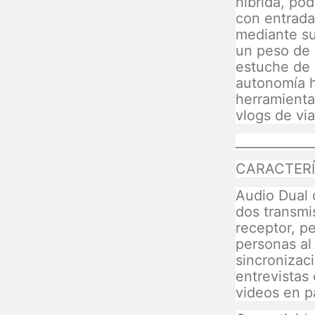
híbrida, po
con entrad
mediante s
un peso de 
estuche de 
autonomía ha
herramienta
vlogs de via
____________
CARACTERÍ
Audio Dual d
dos transmi
receptor, p
personas al
sincronizaci
entrevistas
videos en p