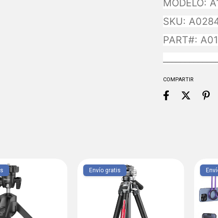
MODELO: A1
SKU: A028
PART#: A0
____________
COMPARTIR
is
Envío gratis
Enví