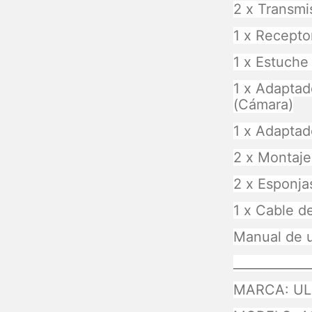
2 x Transmi
1 x Recepto
1 x Estuche
1 x Adapta
(Cámara)
1 x Adaptad
2 x Montaj
2 x Esponja
1 x Cable d
Manual de u
____________
MARCA: UL