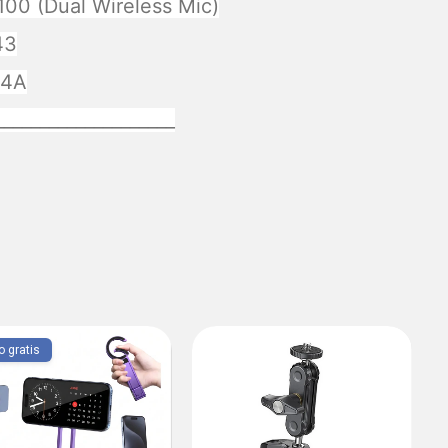
00 (Dual Wireless Mic)
43
14A
____________________
o gratis