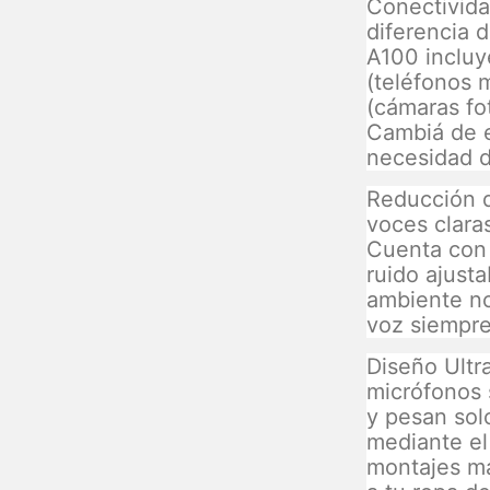
Conectivida
diferencia d
A100 inclu
(teléfonos
(cámaras fo
Cambiá de 
necesidad d
Reducción d
voces clara
Cuenta con 
ruido ajusta
ambiente no
voz siempre
Diseño Ultr
micrófonos
y pesan sol
mediante el 
montajes ma