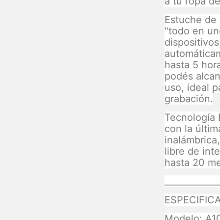
a tu ropa de
Estuche de 
"todo en un
dispositivos
automáticam
hasta 5 hor
podés alcan
uso, ideal p
grabación.
Tecnología 
con la últi
inalámbrica
libre de in
hasta 20 met
____________
ESPECIFIC
Modelo: A1