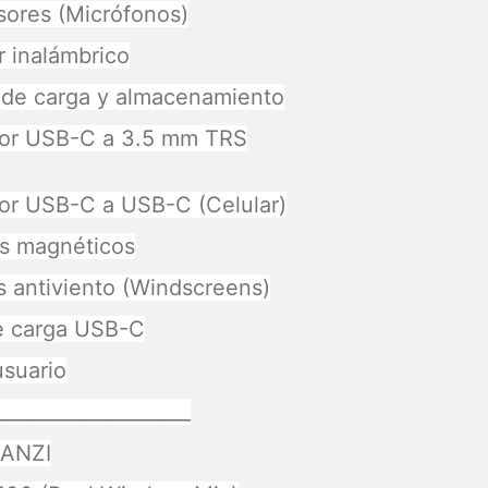
sores (Micrófonos)
r inalámbrico
 de carga y almacenamiento
dor USB-C a 3.5 mm TRS
or USB-C a USB-C (Celular)
es magnéticos
s antiviento (Windscreens)
e carga USB-C
suario
____________________
ANZI