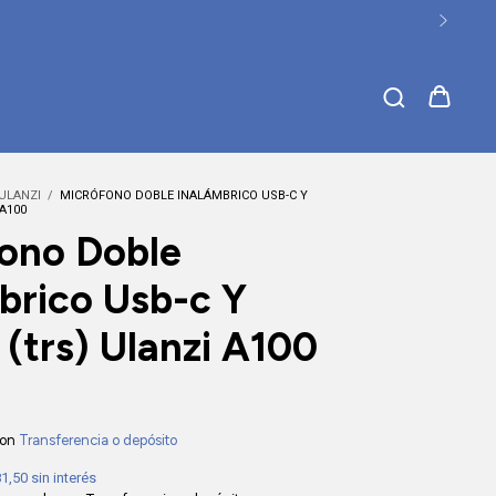
ULANZI
/
MICRÓFONO DOBLE INALÁMBRICO USB-C Y
 A100
ono Doble
brico Usb-c Y
(trs) Ulanzi A100
0
on
Transferencia o depósito
81,50
sin interés