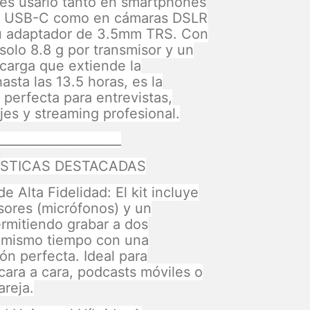
dés usarlo tanto en smartphones
a USB-C como en cámaras DSLR
u adaptador de 3.5mm TRS. Con
solo 8.8 g por transmisor y un
carga que extiende la
sta las 13.5 horas, es la
 perfecta para entrevistas,
jes y streaming profesional.
____________________
STICAS DESTACADAS
e Alta Fidelidad: El kit incluye
sores (micrófonos) y un
ermitiendo grabar a dos
 mismo tiempo con una
ón perfecta. Ideal para
 cara a cara, podcasts móviles o
areja.