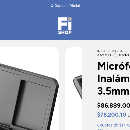
💳 6 cuotas sin interés / 10% off transferencia
INICIO
/
MARCAS
/
3.5MM (TRS) ULANZI
Micróf
Inalám
3.5mm 
$86.889,0
$78.200,10
c
6
$14.4