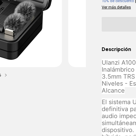
10% de descuento
Ver más detalles
Descripción
Ulanzi A100
Inalámbrico
6
3.5mm TRS 
Niveles - E
Alcance
El sistema 
definitiva 
audio impec
simultáneam
dispositivo.