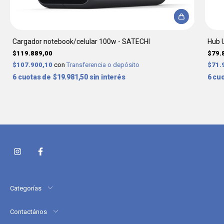
Cargador notebook/celular 100w - SATECHI
Hub U
$119.889,00
$79.
$107.900,10
con
Transferencia o depósito
$71.
6
$19.981,50
sin interés
6
Categorías
Contactános