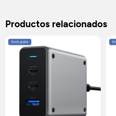
Productos relacionados
Envío gratis
En