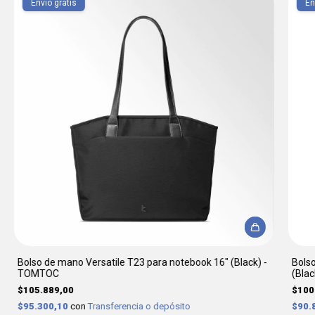
Envío gratis
En
Bolso de mano Versatile T23 para notebook 16" (Black) -
Bolso
TOMTOC
(Bla
$105.889,00
$100
$95.300,10
con
Transferencia o depósito
$90.