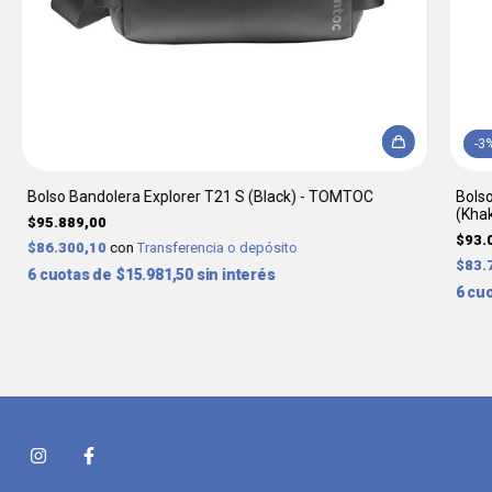
-
3
Bolso Bandolera Explorer T21 S (Black) - TOMTOC
Bolso
(Kha
$95.889,00
$93.
$86.300,10
con
Transferencia o depósito
$83.
6
$15.981,50
sin interés
6