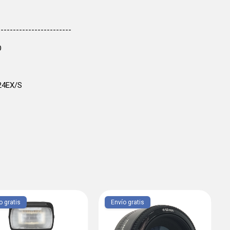
------------------------
O
N24EX/S
o gratis
Envío gratis