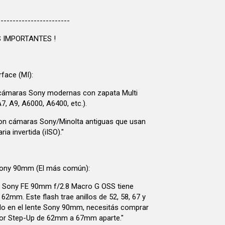
------------------------
 IMPORTANTES !
rface (MI):
cámaras Sony modernas con zapata Multi
A7, A9, A6000, A6400, etc.).
on cámaras Sony/Minolta antiguas que usan
ria invertida (iISO)."
Sony 90mm (El más común):
te Sony FE 90mm f/2.8 Macro G OSS tiene
e 62mm. Este flash trae anillos de 52, 58, 67 y
o en el lente Sony 90mm, necesitás comprar
dor Step-Up de 62mm a 67mm aparte."