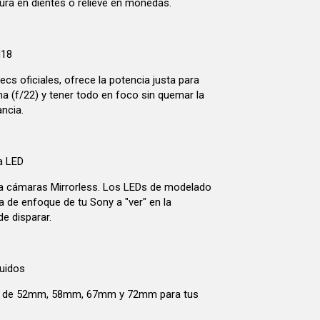
tura en dientes o relieve en monedas.
N18
cs oficiales, ofrece la potencia justa para
ma (f/22) y tener todo en foco sin quemar la
ancia.
a LED
a cámaras Mirrorless. Los LEDs de modelado
a de enfoque de tu Sony a "ver" en la
e disparar.
uidos
os de 52mm, 58mm, 67mm y 72mm para tus