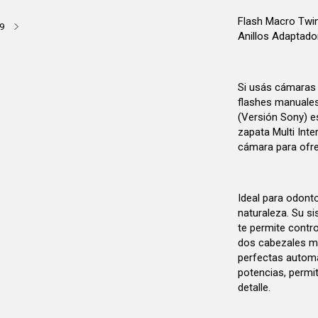
Flash Macro Twi
9
Anillos Adaptado
Si usás cámaras
flashes manuale
(Versión Sony) es
zapata Multi Int
cámara para ofr
Ideal para odontol
naturaleza. Su si
te permite contr
dos cabezales mó
perfectas automá
potencias, permit
detalle.