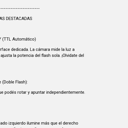
------------------------
CAS DESTACADAS
Y (TTL Automático)
erface dedicada. La cámara mide la luz a
 ajusta la potencia del flash sola. ¡Olvidate del
 (Doble Flash):
e podés rotar y apuntar independientemente.
 lado izquierdo ilumine más que el derecho