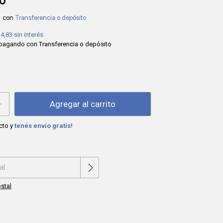
00
0
con
Transferencia o depósito
14,83
sin interés
pagando con Transferencia o depósito
cto y
tenés envío gratis!
Cambiar CP
:
stal