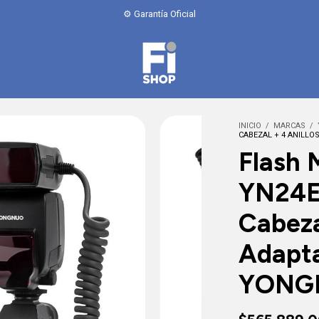
💳 6 cuotas sin interés / 10% off transferencia
INICIO
/
MARCAS
/
CABEZAL + 4 ANILL
Flash 
YN24E
Cabeza
Adapta
YONG