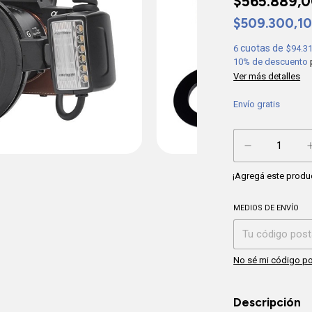
$565.889,
$509.300,1
6
$94.3
10% de descuento
Ver más detalles
Envío gratis
¡Agregá este produ
MEDIOS DE ENVÍO
Entregas para el CP
No sé mi código po
Descripción