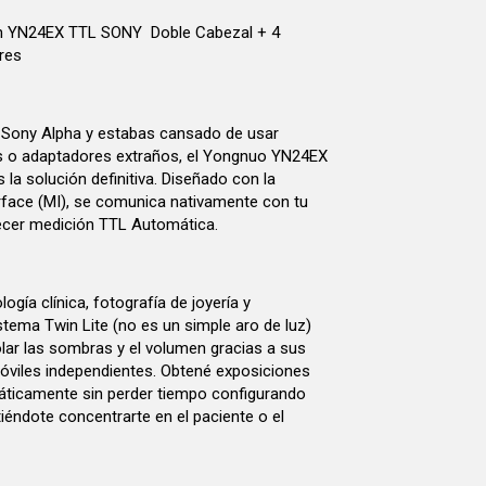
n YN24EX TTL SONY Doble Cabezal + 4
res
 Sony Alpha y estabas cansado de usar
s o adaptadores extraños, el Yongnuo YN24EX
 la solución definitiva. Diseñado con la
erface (MI), se comunica nativamente con tu
ecer medición TTL Automática.
ogía clínica, fotografía de joyería y
stema Twin Lite (no es un simple aro de luz)
olar las sombras y el volumen gracias a sus
viles independientes. Obtené exposiciones
ticamente sin perder tiempo configurando
iéndote concentrarte en el paciente o el