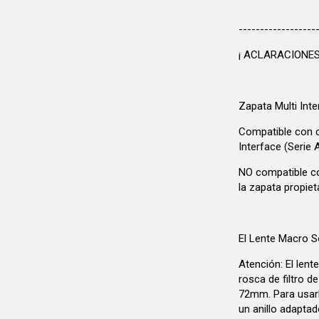
------------------
¡ ACLARACIONES
Zapata Multi Inte
Compatible con 
Interface (Serie 
NO compatible c
la zapata propieta
El Lente Macro 
Atención: El len
rosca de filtro d
72mm. Para usarl
un anillo adapta