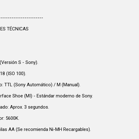
------------------------
NES TÉCNICAS
Versión S - Sony).
8 (ISO 100).
: TTL (Sony Automático) / M (Manual).
terface Shoe (MI) - Estándar moderno de Sony.
ado: Aprox. 3 segundos.
r: 5600K.
Pilas AA (Se recomienda Ni-MH Recargables).