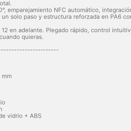
otal.
60°, emparejamiento NFC automático, integració
 un solo paso y estructura reforzada en PA6 con
12 en adelante. Plegado rápido, control intuiti
cuando quieras.
-----------------------
5 mm
io
h
de vidrio + ABS