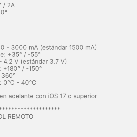
V / 2A
60°
°
150 - 3000 mA (estándar 1500 mA)
le: +35° / -55°
– 4.2 V (estándar 3.7 V)
: +180° / -150°
: 360°
: 0°C - 40°C
n adelante con iOS 17 o superior
********************
ROL REMOTO