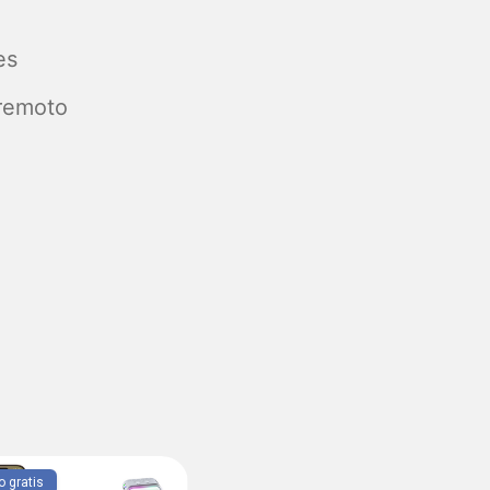
es
 remoto
o gratis