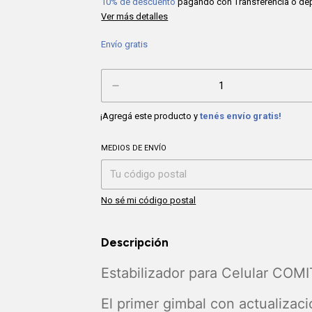
10% de descuento
pagando con Transferencia o de
Ver más detalles
Envío gratis
¡Agregá este producto y
tenés envío gratis!
MEDIOS DE ENVÍO
Entregas para el CP:
No sé mi código postal
Descripción
Estabilizador para Celular CO
El primer gimbal con actualizac