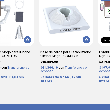
Sin 
or Mogo para iPhone
Base de carga para Estabilizador
Estabi
 - COMITOK
Gimbal Mogo - COMITOK
Rgb + 
0
$45.889,00
$219.8
0
con
Transferencia o
$41.300,10
con
Transferencia o
$197.
depósito
depósi
$28.314,83
sin
6
$7.648,17
sin
6
interés
interé