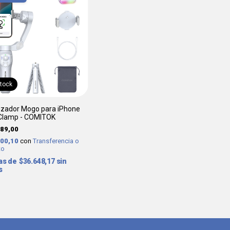
stock
lizador Mogo para iPhone
Clamp - COMITOK
89,00
900,10
con
Transferencia o
to
$36.648,17
sin
s