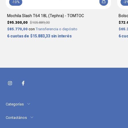
-
10
%
-
3
Mochila Slash T64 18L (Tephra) - TOMTOC
Bols
$95.300,00
$105.889,00
$72.
$85.770,00
con
Transferencia o depósito
$65.
6
$15.883,33
sin interés
6
Categorías
Contactános