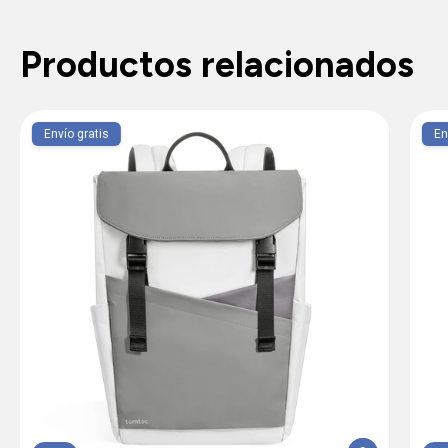
Productos relacionados
Envío gratis
En