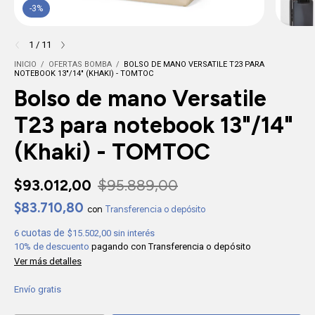
-
3
%
1
/
11
INICIO
/
OFERTAS BOMBA
/
BOLSO DE MANO VERSATILE T23 PARA
NOTEBOOK 13"/14" (KHAKI) - TOMTOC
Bolso de mano Versatile
T23 para notebook 13"/14"
(Khaki) - TOMTOC
$93.012,00
$95.889,00
$83.710,80
con
Transferencia o depósito
6
$15.502,00
sin interés
10% de descuento
pagando con Transferencia o depósito
Ver más detalles
Envío gratis