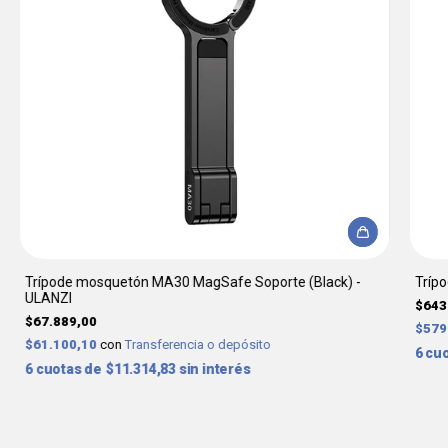
Trípode mosquetón MA30 MagSafe Soporte (Black) -
Trípo
ULANZI
$643
$67.889,00
$579
$61.100,10
con
Transferencia o depósito
6
6
$11.314,83
sin interés