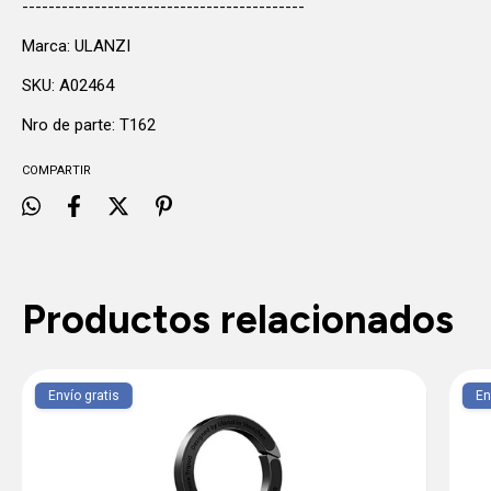
-------------------------------------------
Marca: ULANZI
SKU: A02464
Nro de parte: T162
COMPARTIR
Productos relacionados
Envío gratis
En